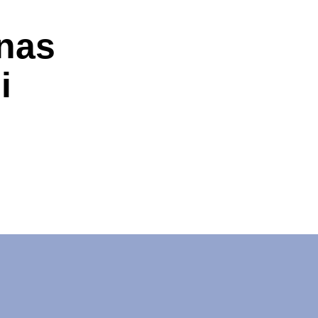
nas
i