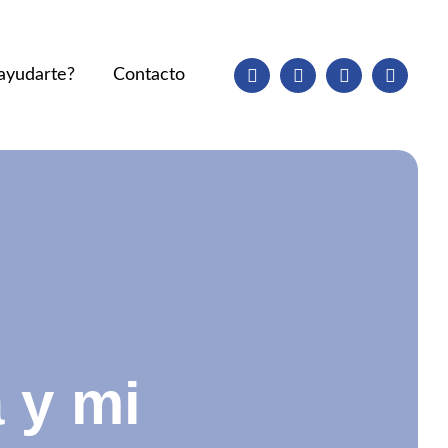
youtube
instagram
phone
email
ayudarte?
Contacto
 y mi