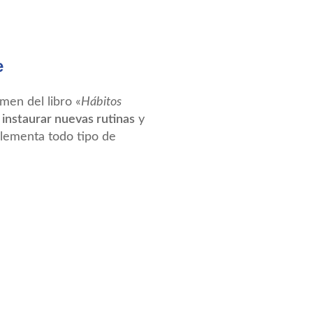
e
men del libro «
Hábitos
r
instaurar nuevas rutinas
y
ementa todo tipo de