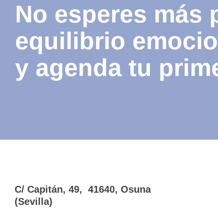
No esperes más p
equilibrio emoci
y agenda tu prim
C/ Capitán, 49, 41640, Osuna
(Sevilla)